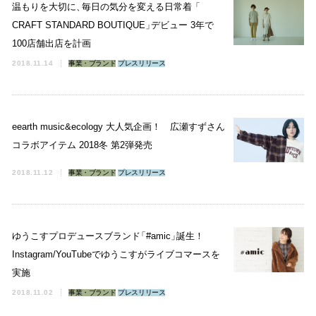
温もりを大切に
、
毎日の気分を変える日常着
「
CRAFT STANDARD BOUTIQUE
」
デビュー 3年で
100店舗出店を計画
2018.11.14
事業・ブランド
プレスリリース
eearth music&ecology 大人気企画！ 広瀬すずさん
コラボアイテム 2018冬 第2弾発売
2018.11.12
事業・ブランド
プレスリリース
ゆうこすプロデュースブランド
「
#amic
」
誕生！
Instagram/YouTubeでゆうこすがライブコマースを
実施
2018.11.02
事業・ブランド
プレスリリース