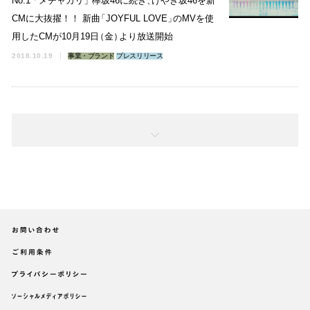
No.1
「
メチャカリ
」
欅坂46に続き
、
けやき坂46を新
CMに大抜擢！！ 新曲
「
JOYFUL LOVE
」
のMVを使
用したCMが10月19日
（
金
）
より放送開始
2018.10.19
事業・ブランド
プレスリリース
次
の
1
0
件