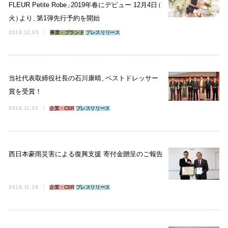
FLEUR Petite Robe
」
2019年春にデビュー 12月4日
（
火
）
より
、
第1弾先行予約を開始
2018.12.03
事業・ブランド
プレスリリース
当社代表取締役社長の石川康晴
、
ベストドレッサー
賞を受賞！
2018.11.29
企業・CSR
プレスリリース
西日本豪雨災害による復興支援 寄付金贈呈のご報告
2018.11.19
企業・CSR
プレスリリース