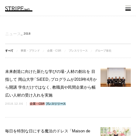
ニュース
2018
すべて
事業・ブランド
企業・CSR
プレスリリース
グループ各社
未来創造に向けた新たな学びの場
・
人材の創出を 目
指して 岡山大学
「
SiEED
」
プログラムが2019年4月か
ら開講 学生だけではなく
、
教職員や民間企業から幅
広い人材の受け入れを実施
2018.12.06
企業・CSR
プレスリリース
毎日を特別な日にする魔法のドレス
「
Maison de