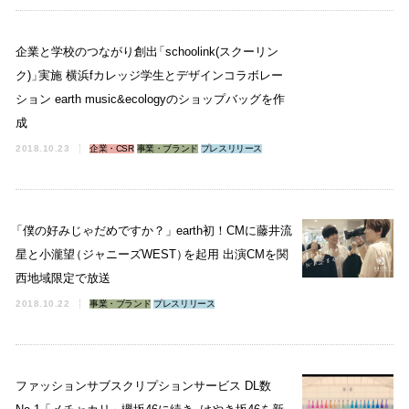
企業と学校のつながり創出
「
schoolink(スクーリン
ク)
」
実施 横浜fカレッジ学生とデザインコラボレー
ション earth music&ecologyのショップバッグを作
成
2018.10.23
企業・CSR
事業・ブランド
プレスリリース
「
僕の好みじゃだめですか？
」
earth初！CMに藤井流
星と小瀧望
（
ジャニーズWEST
）
を起用 出演CMを関
西地域限定で放送
2018.10.22
事業・ブランド
プレスリリース
ファッションサブスクリプションサービス DL数