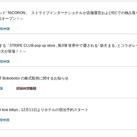
ンド
「
NiCORON
」
ストライプインターナショナルが店舗運営およびECでの独占
号店オープン！～
リース
する
「
STRIPE CLUB pop up store
」
第3弾 世界中で愛される
「
柴犬まる
」
とコラボレ
柴犬が登場！！～
リース
Bobobobo の株式取得に関するお知らせ
ス
グループ各社
l koe tokyo
」
12月11日よりホテルの宿泊予約スタート
リース