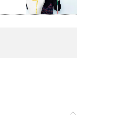
ペ
ー
ジ
ト