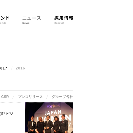
ニ
採
ュ
用
ー
情
ス
報
N
r
e
e
w
c
2017
2016
s
r
u
i
t
CSR
プレスリリース
グループ各社
門賞
「
ビジ