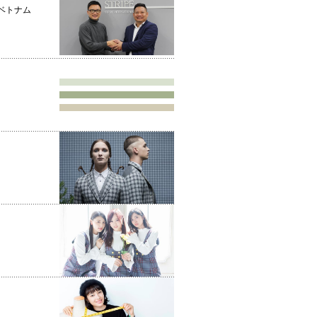
、
ベトナム