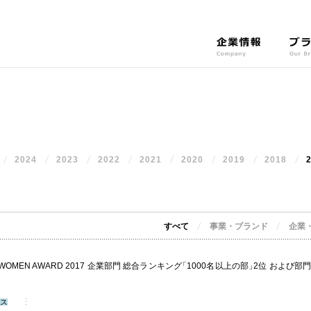
企
ブ
業
ラ
情
ン
報
ド
C
O
o
u
m
r
2024
2023
2022
2021
2020
p
2019
2018
B
a
r
n
a
y
n
すべて
事業・ブランド
d
企業・
s
WOMEN AWARD 2017 企業部門 総合ランキング
「
1000名以上の部
」
2位 および部
ス