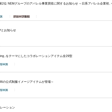
2位 NEMグループのアパレル事業買収に関するお知らせ ～日系アパレル企業初
ス
グループ各社
びとお知らせ
ing
」
をテーマにしたコラボレーションアイテム全29型
リース
46の公式制服イメージアイテムが登場～
リース
ラボレーション