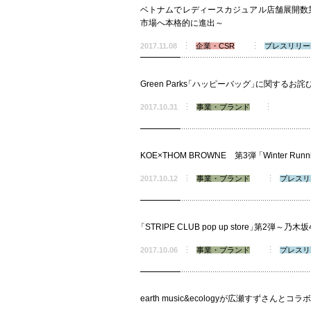
ベトナムでレディースカジュアル店舗展開数第
市場へ本格的に進出～
2017.11.08
企業・CSR
プレスリリー
Green Parks
「
ハッピーバッグ
」
に関するお詫
2017.10.31
事業・ブランド
KOE×THOM BROWNE 第3弾
「
Winter Runn
2017.10.12
事業・ブランド
プレスリ
「
STRIPE CLUB pop up store
」
第2弾～乃木坂
2017.10.06
事業・ブランド
プレスリ
earth music&ecologyが広瀬すずさんとコ