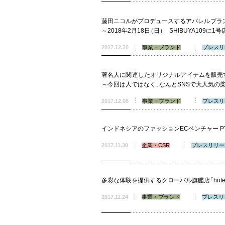
藤田ニコルがプロデュースするアパレルブラ
～2018年2月18日
（
日
）
SHIBUYA109に1
2017.12.20
事業・ブランド
プレスリ
著名人に関連したオリジナルアイテムを販売
～今回は人ではなく
、
なんとSNSで大人気の
2017.12.08
事業・ブランド
プレスリ
インドネシアのファッションECベンチャー PT 
2017.11.30
企業・CSR
プレスリリー
多彩な体験を提供するグローバル旗艦店
「
hote
2017.11.24
事業・ブランド
プレスリ