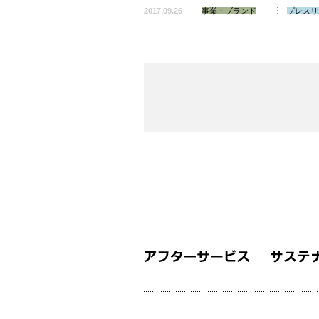
2017.09.26
事業・ブランド
プレスリ
次
の
1
0
件