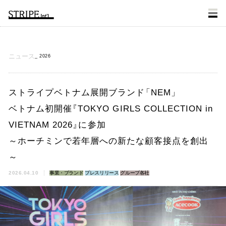
ニュース
2026
ストライプベトナム展開ブランド
「
NEM
」
ベトナム初開催
『
TOKYO GIRLS COLLECTION in
VIETNAM 2026
』
に参加
～ホーチミンで若年層への新たな顧客接点を創出
～
2026.04.10
事業・ブランド
プレスリリース
グループ各社