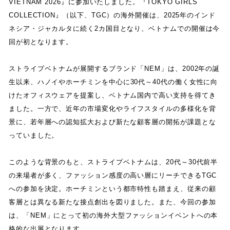
VIETNAM 2026
』
に参加いたしました
。
『
TOKYO GIRLS
COLLECTION
』
（
以下
、
TGC
）
の海外開催は
、
2025
年のインド
ネシア
・
ジャカルタに続く
2
カ国目となり
、
ベトナムでの開催は今
回が初となります
。
ストライプベトナムが展開するブランド
「
NEM
」
は
、
2002
年の誕
生以来
、
ハノイやホーチミンを中心に
30
代～
40
代の働く女性に向
けたオフィスウェアを提案し
、
ベトナム国内で高い支持を得てき
ました
。
一方で
、
近年の市場変化やライフスタイルの多様化を背
景に
、
若年層への認知拡大および新たな顧客層の開拓が課題とな
っていました
。
このような背景のもと
、
ストライプベトナムは
、
20
代～
30
代前半
の来場者が多く
、
ファッション感度の高い層にリーチできる
TGC
への参加を決定
。
ホーチミンという都市特性も踏まえ
、
従来の顧
客層とは異なる新たな接点創出を図りました
。
また
、
今回の参加
は
、
「
NEM
」
にとって初の海外大型ファッションイベントへの本
格的な出展となります
。