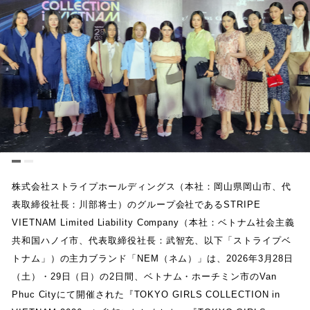
株式会社ストライプホールディングス
（
本社
：
岡山県岡山市
、
代
表取締役社長
：
川部将士
）
のグループ会社である
STRIPE
VIETNAM Limited Liability Company
（
本社
：
ベトナム社会主義
共和国ハノイ市
、
代表取締役社長
：
武智充
、
以下
「
ストライプベ
トナム
」
）
の主力ブランド
「
NEM
（
ネム
）
」
は
、
2026
年
3
月
28
日
（
土
）
・
29
日
（
日
）
の
2
日間
、
ベトナム
・
ホーチミン市の
Van
Phuc City
にて開催された
『
TOKYO GIRLS COLLECTION in