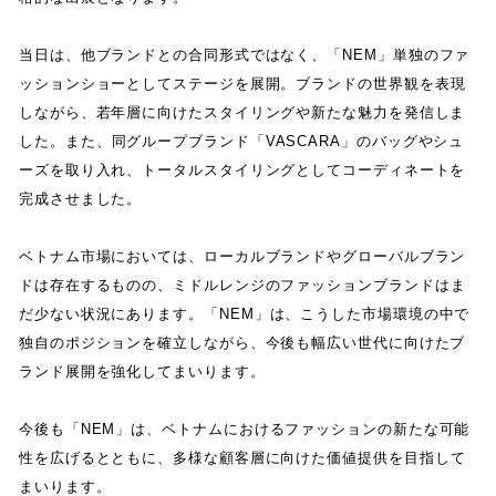
当日は
、
他ブランドとの合同形式ではなく
、
「
NEM
」
単独のファ
ッションショーとしてステージを展開
。
ブランドの世界観を表現
しながら
、
若年層に向けたスタイリングや新たな魅力を発信しま
した
。
また
、
同グループブランド
「
VASCARA
」
のバッグやシュ
ーズを取り入れ
、
トータルスタイリングとしてコーディネートを
完成させました
。
ベトナム市場においては
、
ローカルブランドやグローバルブラン
ドは存在するものの
、
ミドルレンジのファッションブランドはま
だ少ない状況にあります
。
「
NEM
」
は
、
こうした市場環境の中で
独自のポジションを確立しながら
、
今後も幅広い世代に向けたブ
ランド展開を強化してまいります
。
今後も
「
NEM
」
は
、
ベトナムにおけるファッションの新たな可能
性を広げるとともに
、
多様な顧客層に向けた価値提供を目指して
まいります
。