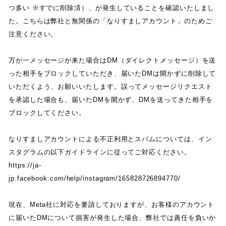
つ多い
※
すでに削除済
）
、
が発生していることを確認いたしまし
た
。
こちらは弊社と無関係の
「
なりすましアカウント
」
のためご
注意ください
。
万が一メッセージが来た場合は
DM
（
ダイレクトメッセージ
）
を送
った相手をブロックしていただき
、
届いた
DM
は開かずに削除して
いただくよう
、
お願いいたします
。
誤ってメッセージリクエスト
を承認した場合も
、
届いた
DM
を開かず
、
DM
を送ってきた相手を
ブロックしてください
。
なりすましアカウントによる不正利用とスパムについては
、
イン
スタグラムの以下ガイドラインに従ってご対応ください
。
https://ja-
jp.facebook.com/help/instagram/165828726894770/
現在
、
Meta
社に対応を要請しておりますが
、
お客様のアカウント
に届いた
DM
について損害が発生した場合
、
弊社では責任を負いか