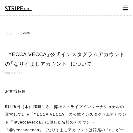
ニュース
2025
「
YECCA VECCA
」
公式インスタグラムアカウント
の
「
なりすましアカウント
」
について
2025.09.26
お客様各位
9
月
25
日
（
木
）
20
時ごろ
、
弊社ストライプインターナショナルの
運営している
「
YECCA VECCA
」
の公式インスタグラムアカウン
ト
「
＠
yeccavecca
」
に似せた名前のアカウント
「
@yeccaveccaa
」
（
なりすましアカウントは語尾の
「
a
」
が一