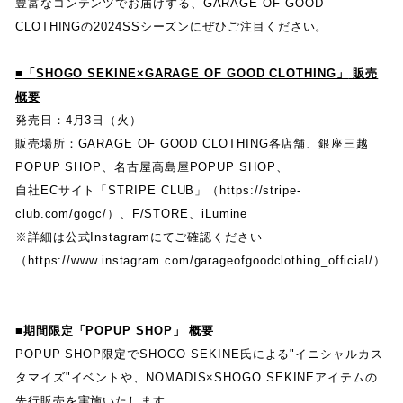
豊富なコンテンツでお届けする
、
GARAGE OF GOOD
CLOTHING
の
2024SS
シーズンにぜひご注目ください
。
■
「
SHOGO SEKINE
×
GARAGE OF GOOD CLOTHING
」
販売
概要
発売日
：
4月
3
日
（
火
）
販売場所
：
GARAGE OF GOOD CLOTHING
各店舗
、
銀座三越
POPUP SHOP
、
名古屋高島屋
POPUP SHOP
、
自社
EC
サイト
「
STRIPE CLUB
」
（
https://stripe-
club.com/gogc/
）
、
F/STORE
、
iLumine
※詳細は公式
Instagram
にてご確認ください
（
https://www.instagram.com/garageofgoodclothing_official/
）
■期間限定
「
POPUP SHOP
」
概要
POPUP SHOP限定で
SHOGO SEKINE
氏による
"
イニシャルカス
タマイズ
"
イベントや
、
NOMADIS
×
SHOGO SEKINE
アイテムの
先行販売を実施いたします
。