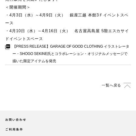
＜開催期間＞
・
4
月
3
日
（
水
）
～
4
月
9
日
（
火
）
銀座三越 本館
3
Ｆイベントスペ
ース
・
4
月
10
日
（
水
）
～
4
月
16
日
（
火
）
名古屋高島屋
5
階エスカサイ
ドイベントスペース
【
PRESS RELEASE
】
GARAGE OF GOOD CLOTHING イラストレータ
ー
・
SHOGO SEKINE氏とコラボレーション
・
オリジナルメッセージで
描いた限定アイテムを発売
一覧へ戻る