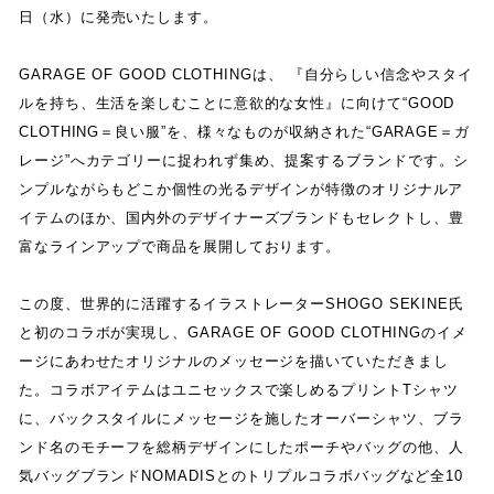
日
（
水
）
に発売いたします
。
GARAGE OF GOOD CLOTHINGは
、
『
自分らしい信念やスタイ
ルを持ち
、
生活を楽しむことに意欲的な女性
』
に向けて“
GOOD
CLOTHING
＝良い服”を
、
様々なものが収納された“
GARAGE
＝ガ
レージ”へカテゴリーに捉われず集め
、
提案するブランドです
。
シ
ンプルながらもどこか個性の光るデザインが特徴のオリジナルア
イテムのほか
、
国内外のデザイナーズブランドもセレクトし
、
豊
富なラインアップで商品を展開しております
。
この度
、
世界的に活躍するイラストレーター
SHOGO SEKINE
氏
と初のコラボが実現し
、
GARAGE OF GOOD CLOTHING
のイメ
ージにあわせたオリジナルのメッセージを描いていただきまし
た
。
コラボアイテムはユニセックスで楽しめるプリント
T
シャツ
に
、
バックスタイルにメッセージを施したオーバーシャツ
、
ブラ
ンド名のモチーフを総柄デザインにしたポーチやバッグの他
、
人
気バッグブランド
NOMADIS
とのトリプルコラボバッグなど全
10