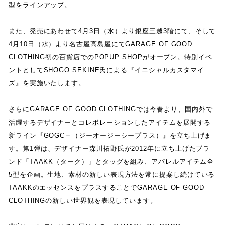
型をラインアップ
。
また
、
発売にあわせて
4
月
3
日
（
水
）
より銀座三越
3
階にて
、
そして
4
月
10
日
（
水
）
より名古屋高島屋にて
GARAGE OF GOOD
CLOTHING
初の百貨店での
POPUP SHOP
がオープン
。
特別イベ
ントとして
SHOGO SEKINE
氏による
『
イニシャルカスタマイ
ズ
』
を実施いたします
。
さらに
GARAGE OF GOOD CLOTHING
では今春より
、
国内外で
活躍するデザイナーとコレボレーションしたアイテムを展開する
新ライン
『
GOGC
＋
（
ジーオージーシープラス
）
』
を立ち上げま
す
。
第
1
弾は
、
デザイナー森川拓野氏が
2012
年に立ち上げたブラ
ンド
「
TAAKK
（
ターク
）
」
とタッグを組み
、
アパレルアイテム全
5
型を企画
。
生地
、
素材の新しい表現方法を常に提案し続けている
TAAKK
のエッセンスをプラスすることで
GARAGE OF GOOD
CLOTHING
の新しい世界観を表現しています
。