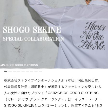
株式会社ストライプインターナショナル
（
本社
：
岡山県岡山市
、
代表取締役社長
：
川部将士
）
が展開するファッションを楽しむ大
人の女性に向けたブランド
「
GARAGE OF GOOD CLOTHING
（
ガレージ オブ グッド クロージング
）
」
は
、
イラストレーター
SHOGO SEKINE
氏とコラボレーションし
、
限定アイテムを
4
月
3