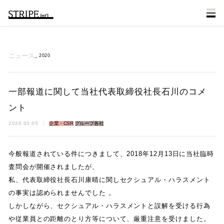
ニュース
2020
一部報道に関して当社代表取締役社長石川のコメ
ント
2020.03.05
企業・CSR
グループ各社
今般報道されている件につきまして
、
2018年12月13日に当社臨時
査問会が開催されましたが
、
私
、
代表取締役社長石川康晴に関しセクシュアル
・
ハラスメント
の事実は認められませんでした
。
しかしながら
、
セクシュアル
・
ハラスメントと誤解を受ける行為
や従業員との距離のとり方等について
、
厳重注意を受けました
。